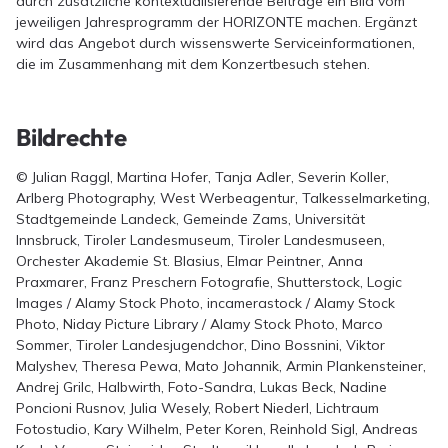
durch zusätzliche kontextualisierende Beiträge ein Bild vom
jeweiligen Jahresprogramm der HORIZONTE machen. Ergänzt
wird das Angebot durch wissenswerte Serviceinformationen,
die im Zusammenhang mit dem Konzertbesuch stehen.
Bildrechte
© Julian Raggl, Martina Hofer, Tanja Adler, Severin Koller,
Arlberg Photography, West Werbeagentur, Talkesselmarketing,
Stadtgemeinde Landeck, Gemeinde Zams, Universität
Innsbruck, Tiroler Landesmuseum, Tiroler Landesmuseen,
Orchester Akademie St. Blasius, Elmar Peintner, Anna
Praxmarer, Franz Preschern Fotografie, Shutterstock, Logic
Images / Alamy Stock Photo, incamerastock / Alamy Stock
Photo, Niday Picture Library / Alamy Stock Photo, Marco
Sommer, Tiroler Landesjugendchor, Dino Bossnini, Viktor
Malyshev, Theresa Pewa, Mato Johannik, Armin Plankensteiner,
Andrej Grilc, Halbwirth, Foto-Sandra, Lukas Beck, Nadine
Poncioni Rusnov, Julia Wesely, Robert Niederl, Lichtraum
Fotostudio, Kary Wilhelm, Peter Koren, Reinhold Sigl, Andreas