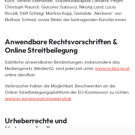
Koch, Verena Steinwider, Stadtmusikkapelle Landeck-Perjen,
Christoph Rausch, Giacomo Subosco, Nikolaj Lund, Lucia
Riccelli, Stift Schlägl, Martina Kopp, Gemälde „Neckerei“ von
Mathias Schmid, sowie Bilder der beitragenden Künstler:innen.
Anwendbare Rechtsvorschriften &
Online Streitbeilegung
Sämtliche anwendbaren Bestimmungen, insbesondere das
Mediengesetz (MedienG), sind jederzeit unter
www.ris.bka.gv.at
online abrufbar.
Verbraucher haben die Möglichkeit, Beschwerden an die
Online-Streitbeilegungsplattform der EU-Kommission zu richten:
www.ec.europa.eu/consumers/odr
Urheberrechte und
Nutzungsbedingungen