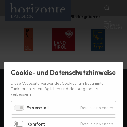
Wir danken unseren Fördergebern:
Teil von
Cookie- und Datenschutzhinweise
Diese Webseite verwendet Cookies, um bestimmte
Teil von
Funktionen zu ermöglichen und das Angebot zu
verbessern.
Kulturfestival & Konzertreihe
Essenziell
für
Details einblenden
Malserstraße 47a
Essenzie
6500 Landeck
Komfort
für
Details einblenden
+43 5442 65600