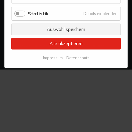
Komfort
info@horizontelandeck.com
Statistik
für
Details einblenden
Statistik
Auswahl speichern
Cookies
Datenschutz
Impressum
© Alle Rechte vorbehalten | 15:04:39
Alle akzeptieren
*KI
Einsatz von Künstlicher Intelligenz gemäß EU AI Act
(EU 2024/1689)
Impressum
Datenschutz