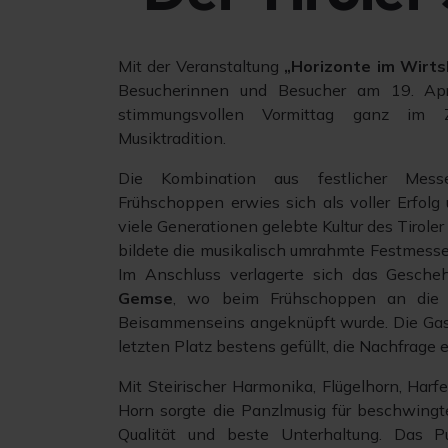
Mit der Veranstaltung
„Horizonte im Wirt
Besucherinnen und Besucher am 19. Ap
stimmungsvollen Vormittag ganz im Ze
Musiktradition.
Die Kombination aus festlicher Mes
Frühschoppen erwies sich als voller Erfolg
viele Generationen gelebte Kultur des Tirole
bildete die musikalisch umrahmte Festmesse
Im Anschluss verlagerte sich das Gesch
Gemse
, wo beim Frühschoppen an die T
Beisammenseins angeknüpft wurde. Die Gas
letzten Platz bestens gefüllt, die Nachfrage
Mit Steirischer Harmonika, Flügelhorn, Har
Horn sorgte die Panzlmusig für beschwingt
Qualität und beste Unterhaltung. Das P