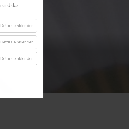
n und das
für
Details einblenden
Essenziell
für
Details einblenden
Komfort
für
Details einblenden
Statistik