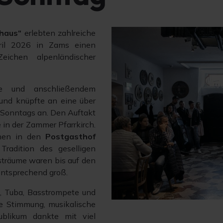
shaus“
erlebten zahlreiche
ril 2026 in Zams einen
ichen alpenländischer
se und anschließendem
 und knüpfte an eine über
r Sonntags an. Den Auftakt
 in der Zammer Pfarrkirch.
ehen in den
Postgasthof
radition des geselligen
träume waren bis auf den
 entsprechend groß.
fe, Tuba, Basstrompete und
e Stimmung, musikalische
ublikum dankte mit viel