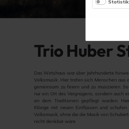
Statistik
Trio Huber S
Das Wirtshaus war über Jahrhunderte hinwe
Volksmusik. Hier trafen sich Menschen aus 
gemeinsam zu feiern und zu musizieren. So
nur ein Ort des Vergnügens, sondern auch ei
an dem Traditionen gepflegt wurden. Hie
Klänge mit neuen Einflüssen und schufen s
Volksmusik, ohne die die Musik von Schubert
nicht denkbar wäre.