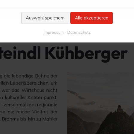
Auswahl speichern
Alle akzeptieren
Impressum
Datenschutz
teindl Kühberger
g die lebendige Bühne der
allen Lebensbereichen, um
 war das Wirtshaus nicht
n kultureller Knotenpunkt,
r verschmolzen regionale
o die reiche Vielfalt der
, Brahms bis hin zu Mahler