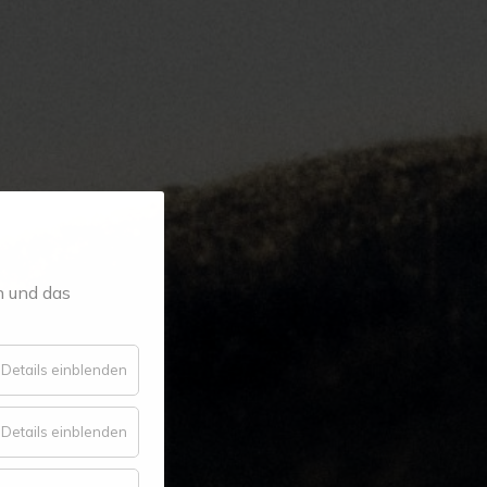
n und das
für
Details einblenden
Essenziell
für
Details einblenden
Komfort