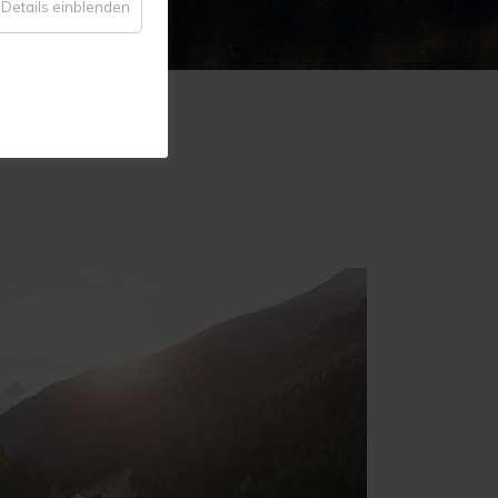
für
Details einblenden
Statistik