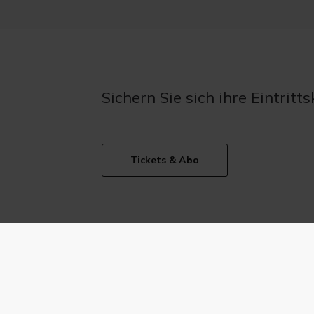
Sichern Sie sich ihre Eintritts
Tickets & Abo
Wir danken unseren Fördergebern: